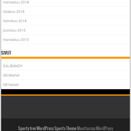
marraskuu 2018
lokakuu 2018
helmikuu 2018
joulukuu 2015
marraskuu 2015
SIVUT
SALIBANDY
SB Miehet
SB Naiset
Sporty free WordPress Sports Theme
Moottorina WordPress